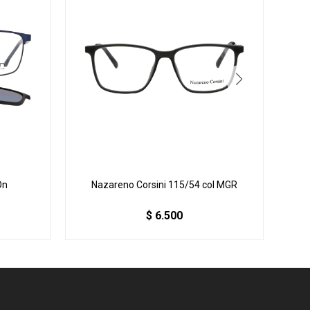
On
Nazareno Corsini 115/54 col MGR
N
$
6.500