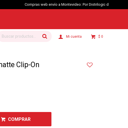
$
0
atte Clip-On
COMPRAR