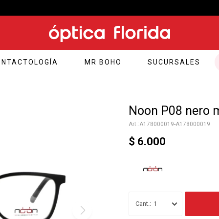
Compras web envío a Montevideo: Por Distrilogic de 3 a 5 días hábiles.
ONTACTOLOGÍA
MR BOHO
SUCURSALES
Noon P08 nero m
A178000019-A178000019
$
6.000
1