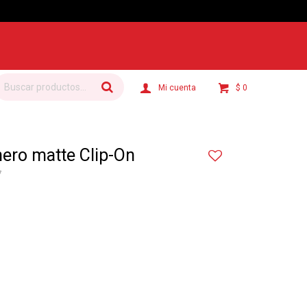
$
0
ero matte Clip-On
7