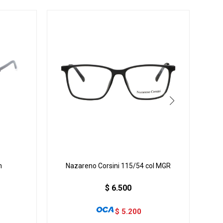
n
Nazareno Corsini 115/54 col MGR
N
$
6.500
$
5.200