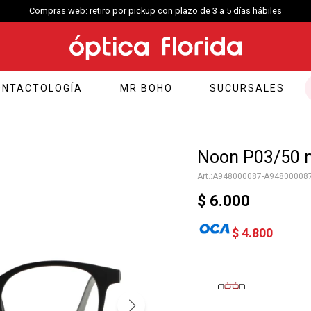
Compras web: retiro por pickup con plazo de 3 a 5 días hábiles
ONTACTOLOGÍA
MR BOHO
SUCURSALES
Noon P03/50 n
A948000087-A94800008
$
6.000
$
4.800