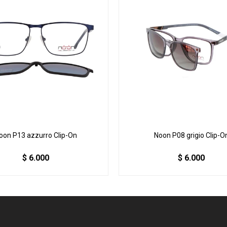
oon P13 azzurro Clip-On
Noon P08 grigio Clip-O
$
6.000
$
6.000