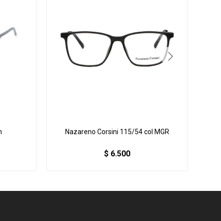
n
Nazareno Corsini 115/54 col MGR
N
$
6.500