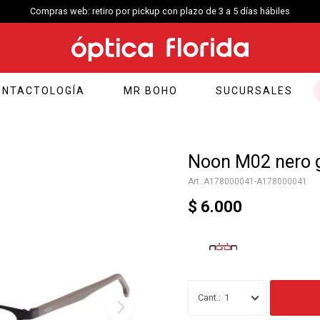
Compras web: retiro por pickup con plazo de 3 a 5 días hábiles
ONTACTOLOGÍA
MR BOHO
SUCURSALES
Noon M02 nero g
A178000041-A178000041
$
6.000
1