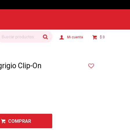
$
0
rigio Clip-On
COMPRAR