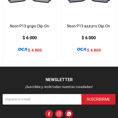
Noon P13 grigio Clip-On
Noon P13 azzurro Clip-On
$
6.000
$
6.000
$
4.800
$
4.800
NEWSLETTER
¡Suscribite y recibí todas nuestras novedades!
SUSCRIBIRME


