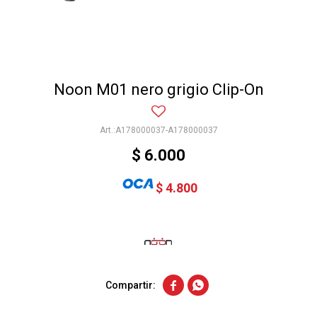
Noon M01 nero grigio Clip-On
A178000037-A178000037
$
6.000
$
4.800

