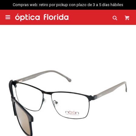
Compras web: retiro por pickup con plazo de 3 a 5 días hábiles
