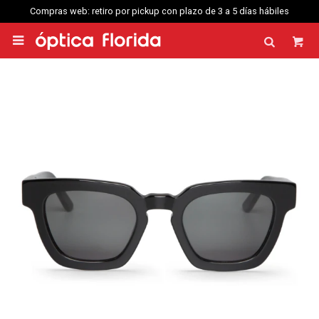
Compras web: retiro por pickup con plazo de 3 a 5 días hábiles
