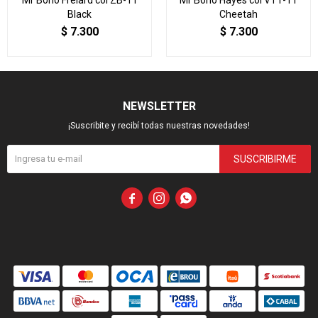
Mr Boho Frelard col ZB-11
Mr Boho Hayes col VT1-11
Black
Cheetah
$
7.300
$
7.300
NEWSLETTER
¡Suscribite y recibí todas nuestras novedades!
SUSCRIBIRME


