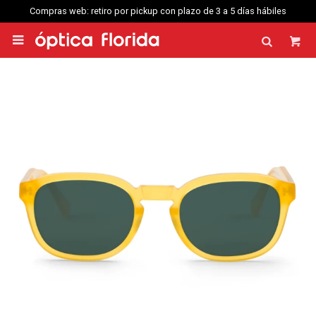
Compras web: retiro por pickup con plazo de 3 a 5 días hábiles
