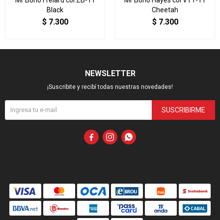
Mr Boho Frelard col ZB-11
Mr Boho Hayes col VT1-11
Black
Cheetah
$
7.300
$
7.300
NEWSLETTER
¡Suscribite y recibí todas nuestras novedades!
SUSCRIBIRME


