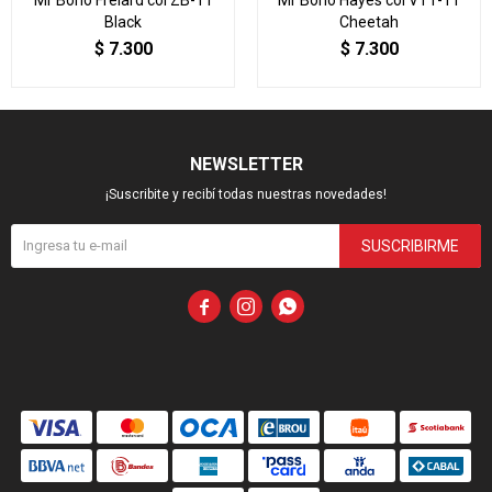
Mr Boho Frelard col ZB-11
Mr Boho Hayes col VT1-11
Black
Cheetah
$
7.300
$
7.300
NEWSLETTER
¡Suscribite y recibí todas nuestras novedades!
SUSCRIBIRME


