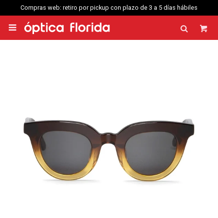
Compras web: retiro por pickup con plazo de 3 a 5 días hábiles
