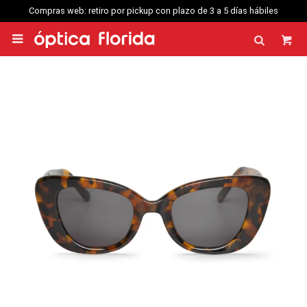
Compras web: retiro por pickup con plazo de 3 a 5 días hábiles
