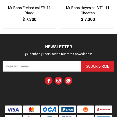
Mr Boho Frelard col ZB-11
Mr Boho Hayes col VT1-11
Black
Cheetah
$
7.300
$
7.300
NEWSLETTER
¡Suscribite y recibí todas nuestras novedades!
SUSCRIBIRME


