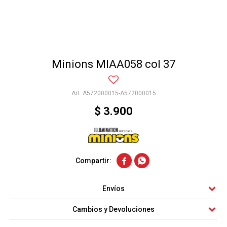
Minions MIAA058 col 37
A572000015-A572000015
$
3.900


Envíos
Cambios y Devoluciones