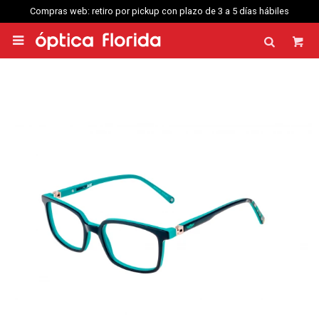
Compras web: retiro por pickup con plazo de 3 a 5 días hábiles
