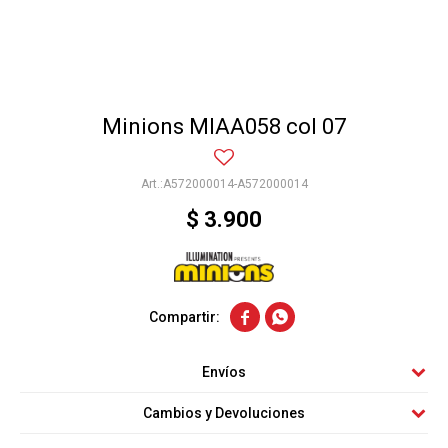
Minions MIAA058 col 07
A572000014-A572000014
$
3.900


Envíos
Cambios y Devoluciones