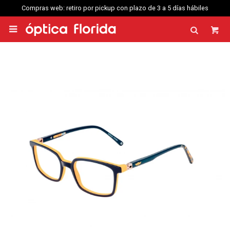
Compras web: retiro por pickup con plazo de 3 a 5 días hábiles
