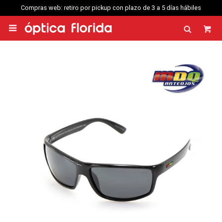
Compras web: retiro por pickup con plazo de 3 a 5 días hábiles
