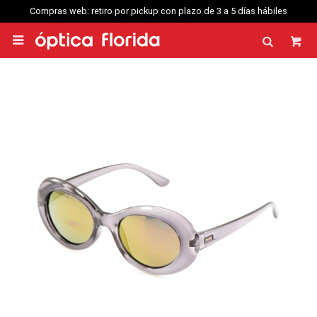
Compras web: retiro por pickup con plazo de 3 a 5 días hábiles
