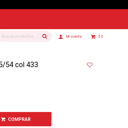
$
0
/54 col 433
COMPRAR