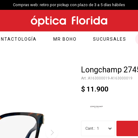
Compras web: retiro por pickup con plazo de 3 a 5 días hábiles
ONTACTOLOGÍA
MR BOHO
SUCURSALES
Longchamp 2745
A163000019-A163000019
$
11.900
1