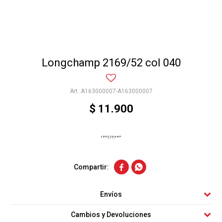
Longchamp 2169/52 col 040
A163000007-A163000007
$
11.900


Envíos
Cambios y Devoluciones