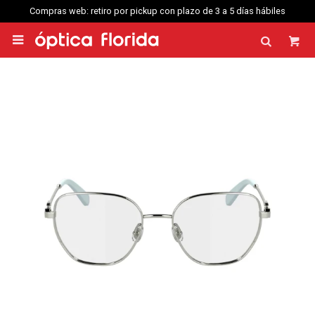
Compras web: retiro por pickup con plazo de 3 a 5 días hábiles
