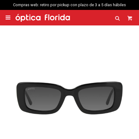
web: retiro por pickup con plazo de 3 a 5 días hábiles
Compras web enví
