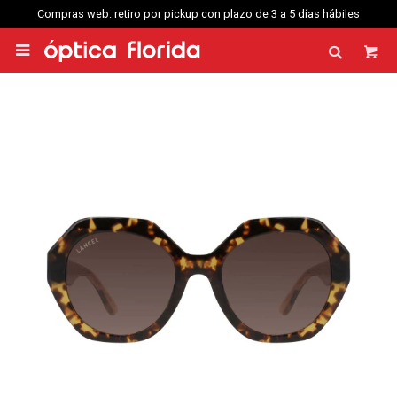
Compras web: retiro por pickup con plazo de 3 a 5 días hábiles
