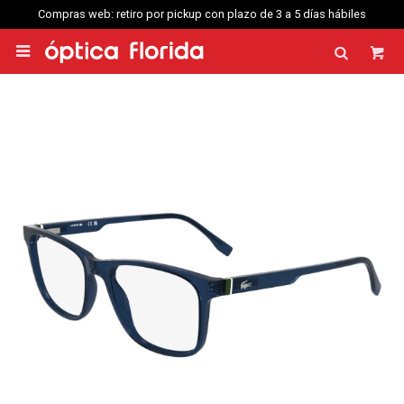
Compras web: retiro por pickup con plazo de 3 a 5 días hábiles
