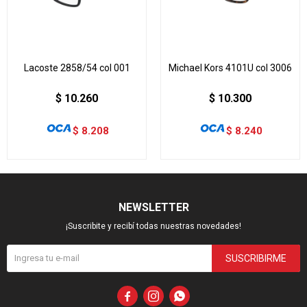
Lacoste 2858/54 col 001
Michael Kors 4101U col 3006
$
10.260
$
10.300
$
8.208
$
8.240
NEWSLETTER
¡Suscribite y recibí todas nuestras novedades!
SUSCRIBIRME


