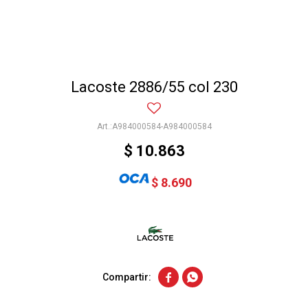
Lacoste 2886/55 col 230
A984000584-A984000584
$
10.863
$
8.690

