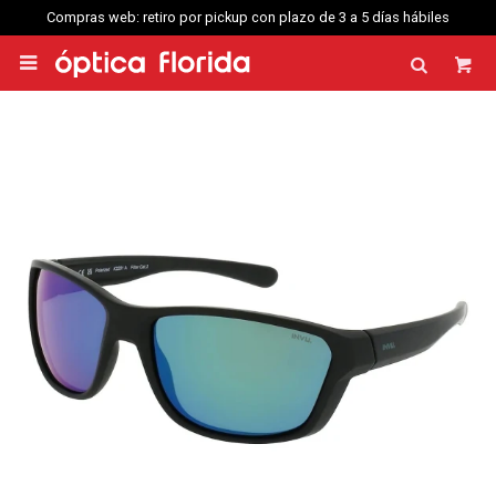
Compras web: retiro por pickup con plazo de 3 a 5 días hábiles
