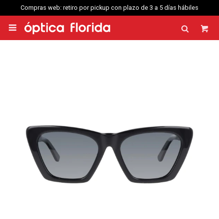
Compras web: retiro por pickup con plazo de 3 a 5 días hábiles
