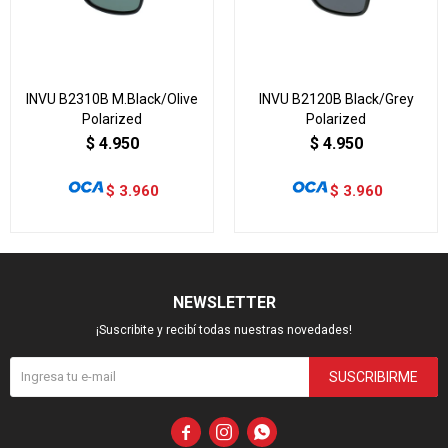
INVU B2310B M.Black/Olive
INVU B2120B Black/Grey
Polarized
Polarized
$
4.950
$
4.950
$
3.960
$
3.960
NEWSLETTER
¡Suscribite y recibí todas nuestras novedades!
SUSCRIBIRME


