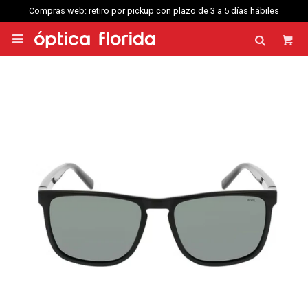
Compras web: retiro por pickup con plazo de 3 a 5 días hábiles
