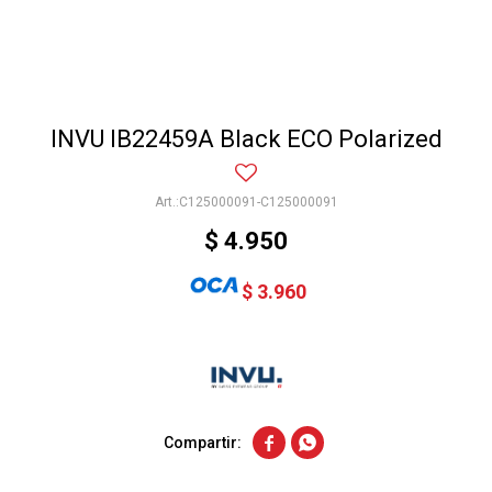
INVU IB22459A Black ECO Polarized
C125000091-C125000091
$
4.950
$
3.960

