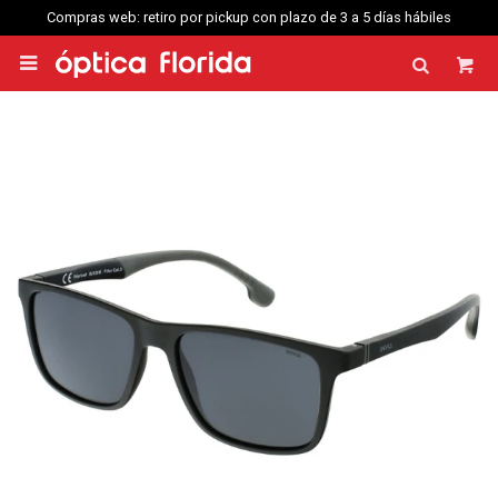
web: retiro por pickup con plazo de 3 a 5 días hábiles
Compras web enví
