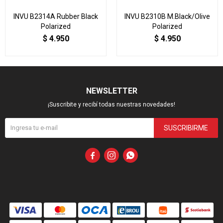
INVU B2314A Rubber Black
INVU B2310B M.Black/Olive
Polarized
Polarized
$
4.950
$
4.950
NEWSLETTER
¡Suscribite y recibí todas nuestras novedades!
SUSCRIBIRME


