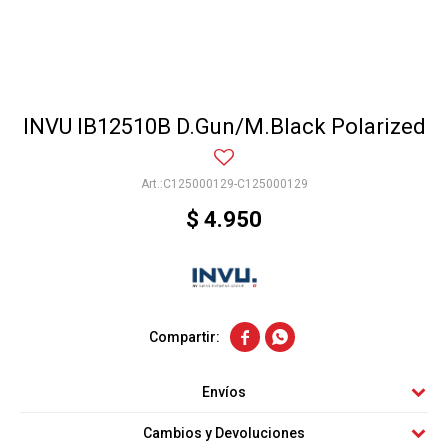
INVU IB12510B D.Gun/M.Black Polarized
C125000129-C125000129
$
4.950


Envíos
Cambios y Devoluciones