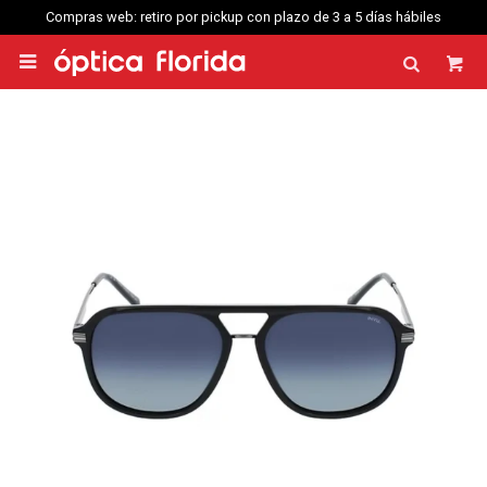
Compras web: retiro por pickup con plazo de 3 a 5 días hábiles
