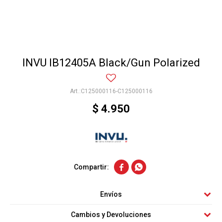
INVU IB12405A Black/Gun Polarized
C125000116-C125000116
$
4.950


Envíos
Cambios y Devoluciones