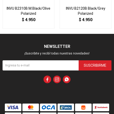
INVU B2310B M.Black/Olive
INVU B2120B Black/Grey
Polarized
Polarized
$
4.950
$
4.950
NEWSLETTER
¡Suscribite y recibí todas nuestras novedades!
SUSCRIBIRME


