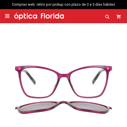
Compras web: retiro por pickup con plazo de 3 a 5 días hábiles
