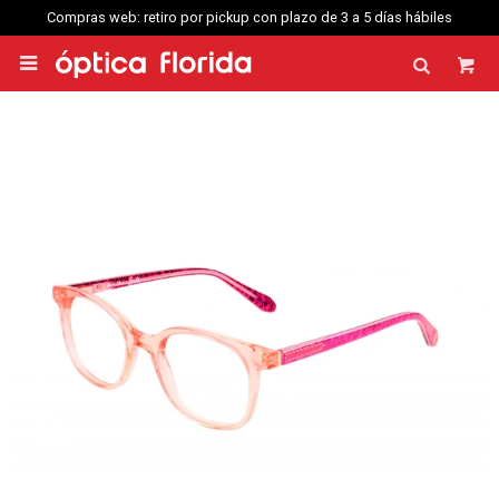
Compras web: retiro por pickup con plazo de 3 a 5 días hábiles
