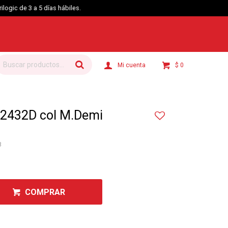
$
0
42432D col M.Demi
8
COMPRAR