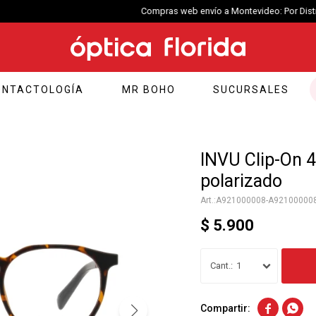
Compras web envío a Montevideo: Por Distrilogic de 3 a 5 días hábiles.
ONTACTOLOGÍA
MR BOHO
SUCURSALES
INVU Clip-On 
polarizado
A921000008-A92100000
$
5.900
1

