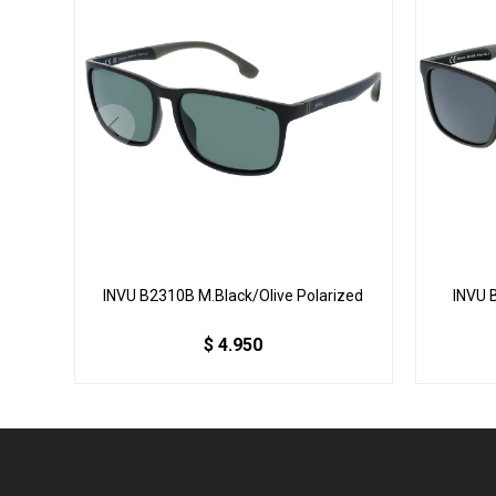
INVU B2310B M.Black/Olive Polarized
INVU 
$
4.950