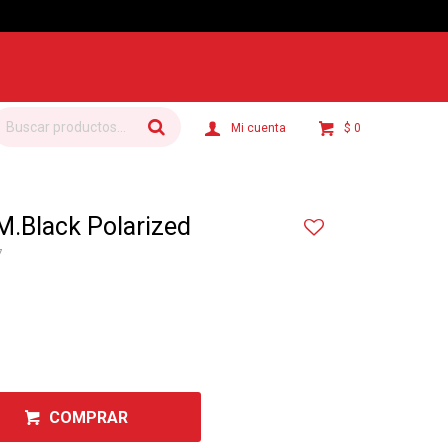
$
0
.Black Polarized
7
COMPRAR