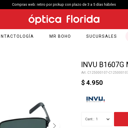
Compras web: retiro por pickup con plazo de 3 a 5 días hábiles
ONTACTOLOGÍA
MR BOHO
SUCURSALES
INVU B1607G M
C125000107-C12500010
$
4.950
1