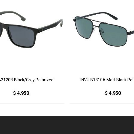
B2120B Black/Grey Polarized
INVU B1310A Matt Black Pol
$
4.950
$
4.950