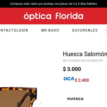
Compras web: retiro por pickup con plazo de 3 a 5 días hábiles
ONTACTOLOGÍA
MR BOHO
SUCURSALES
Huesca Salomón 
C978000139-C978000139
$
3.000
$
2.400