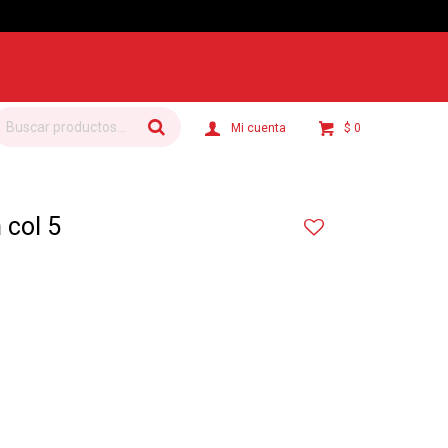
$
0
col 5