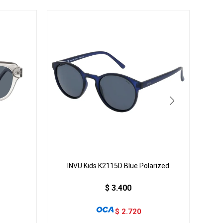
INVU Kids K2115D Blue Polarized
INVU
$
3.400
$
2.720