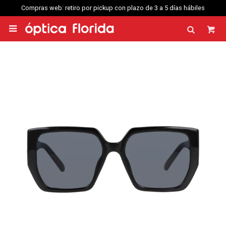
Compras web: retiro por pickup con plazo de 3 a 5 días hábiles
