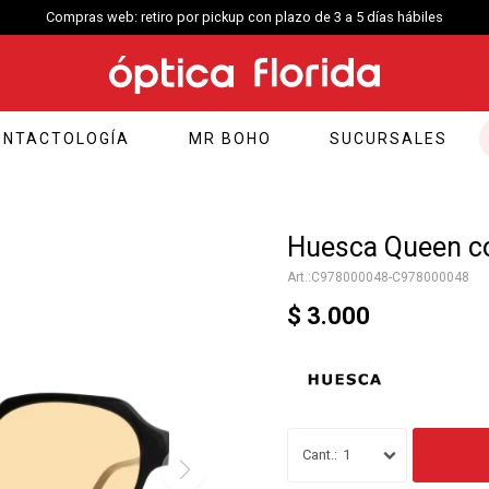
Compras web: retiro por pickup con plazo de 3 a 5 días hábiles
ONTACTOLOGÍA
MR BOHO
SUCURSALES
Huesca Queen co
C978000048-C978000048
$
3.000
1