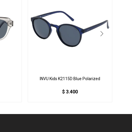
INVU Kids K2115D Blue Polarized
INVU
$
3.400