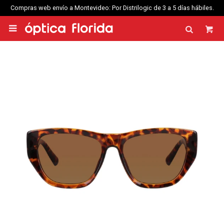
Compras web envío a Montevideo: Por Distrilogic de 3 a 5 días hábiles.
