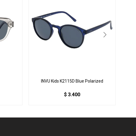
INVU Kids K2115D Blue Polarized
INVU
$
3.400