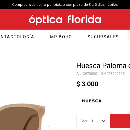
Compras web: retiro por pickup con plazo de 3 a 5 días hábiles
ONTACTOLOGÍA
MR BOHO
SUCURSALES
Huesca Paloma c
C978000115-C978000115
$
3.000
1