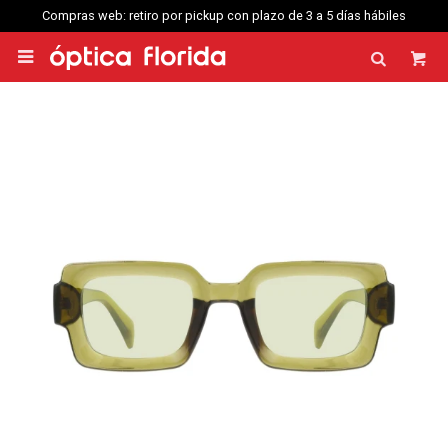
Compras web: retiro por pickup con plazo de 3 a 5 días hábiles
