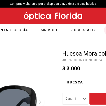
Compras web: retiro por pickup con plazo de 3 a 5 días hábiles
ONTACTOLOGÍA
MR BOHO
SUCURSALES
Huesca Mora col
C978000024-C978000024
$
3.000
1