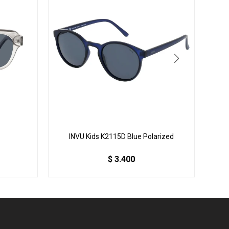
INVU Kids K2115D Blue Polarized
INVU
$
3.400