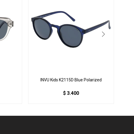
INVU Kids K2115D Blue Polarized
INVU
$
3.400