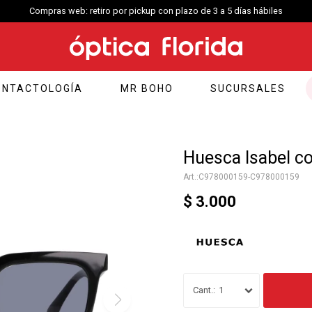
Compras web: retiro por pickup con plazo de 3 a 5 días hábiles
ONTACTOLOGÍA
MR BOHO
SUCURSALES
Huesca Isabel co
C978000159-C978000159
$
3.000
1