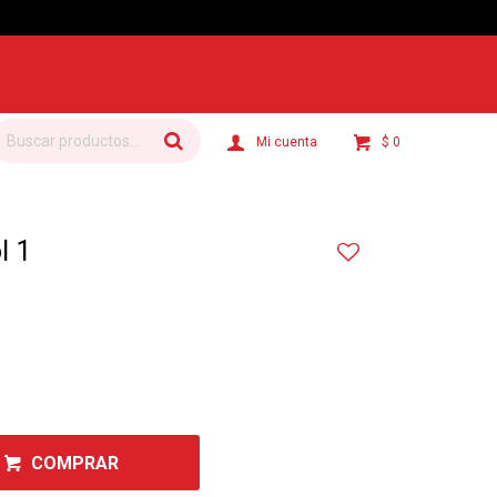
$
0
l 1
COMPRAR