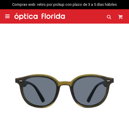
Compras web: retiro por pickup con plazo de 3 a 5 días hábiles
