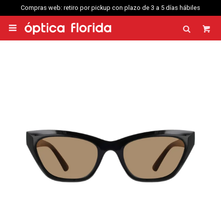
Compras web: retiro por pickup con plazo de 3 a 5 días hábiles
