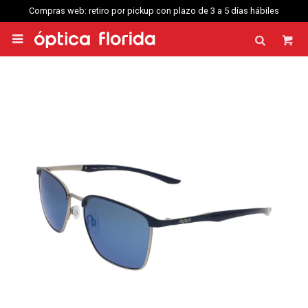
Compras web: retiro por pickup con plazo de 3 a 5 días hábiles
