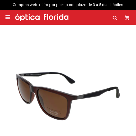
Compras web: retiro por pickup con plazo de 3 a 5 días hábiles
