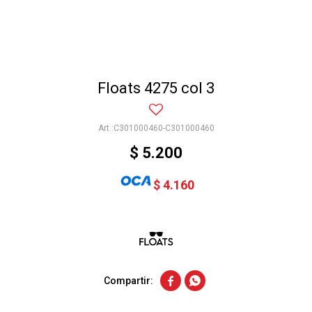
Floats 4275 col 3
C301000460-C301000460
$
5.200
$
4.160

