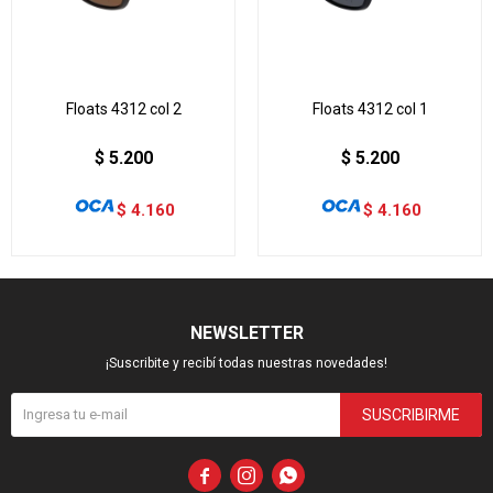
Floats 4312 col 2
Floats 4312 col 1
$
5.200
$
5.200
$
4.160
$
4.160
NEWSLETTER
¡Suscribite y recibí todas nuestras novedades!
SUSCRIBIRME


