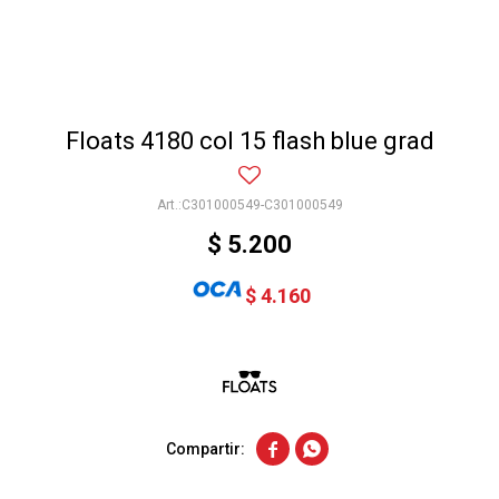
Floats 4180 col 15 flash blue grad
C301000549-C301000549
$
5.200
$
4.160

