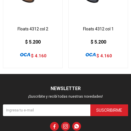
Floats 4312 col 2
Floats 4312 col 1
$
5.200
$
5.200
$
4.160
$
4.160
NEWSLETTER
¡Suscribite y recibí todas nuestras novedades!
SUSCRIBIRME


