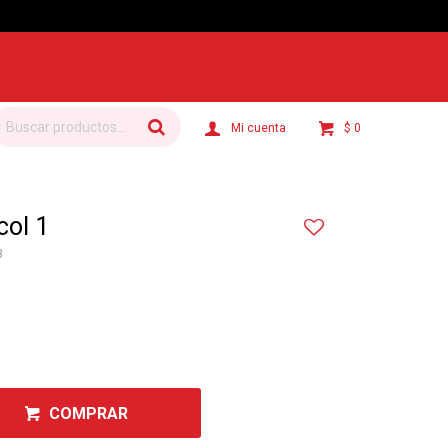
$
0
col 1
3
COMPRAR