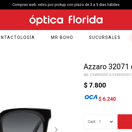
Compras web: retiro por pickup con plazo de 3 a 5 días hábiles
ONTACTOLOGÍA
MR BOHO
SUCURSALES
Azzaro 32071 
C949000013-C94900001
$
7.800
$
6.240
1