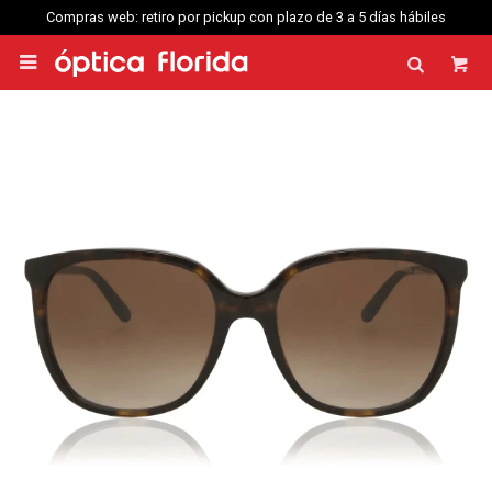
Compras web: retiro por pickup con plazo de 3 a 5 días hábiles
