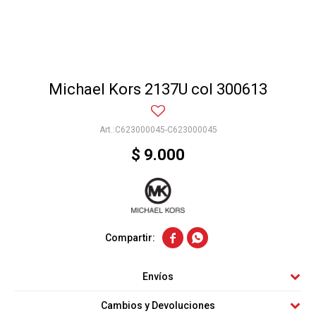
Michael Kors 2137U col 300613
C623000045-C623000045
$
9.000


Envíos
Cambios y Devoluciones