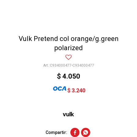
Vulk Pretend col orange/g.green
polarized
C934000477-C934000477
$
4.050
$
3.240

