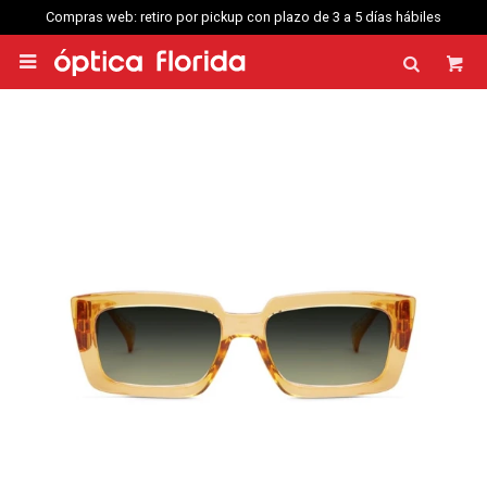
Compras web: retiro por pickup con plazo de 3 a 5 días hábiles
