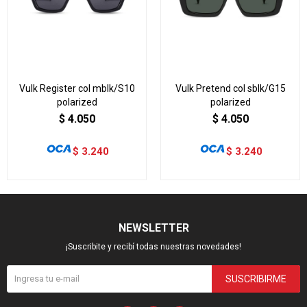
Vulk Register col mblk/S10
Vulk Pretend col sblk/G15
polarized
polarized
$
4.050
$
4.050
$
3.240
$
3.240
NEWSLETTER
¡Suscribite y recibí todas nuestras novedades!
SUSCRIBIRME