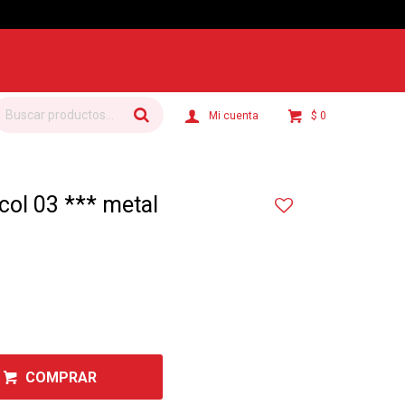
$
0
col 03 *** metal
COMPRAR