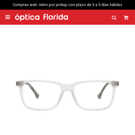
Compras web: retiro por pickup con plazo de 3 a 5 días hábiles
