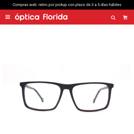
Compras web: retiro por pickup con plazo de 3 a 5 días hábiles
