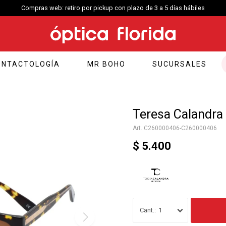
Compras web: retiro por pickup con plazo de 3 a 5 días hábiles
ONTACTOLOGÍA
MR BOHO
SUCURSALES
Teresa Calandra 
C260000406-C260000406
$
5.400
1