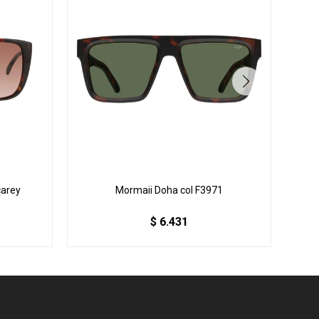
carey
Mormaii Doha col F3971
$
6.431