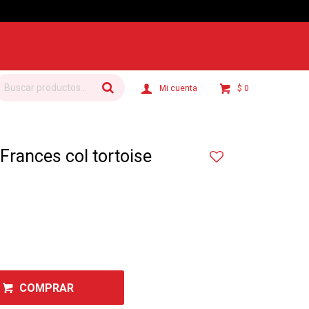
$
0
Frances col tortoise
COMPRAR