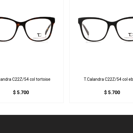
landra C22Z/54 col tortoise
T.Calandra C22Z/54 col e
$
5.700
$
5.700