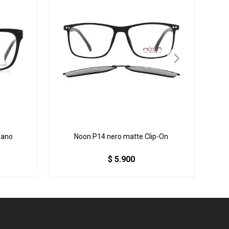
bano
Noon P14 nero matte Clip-On
$
5.900