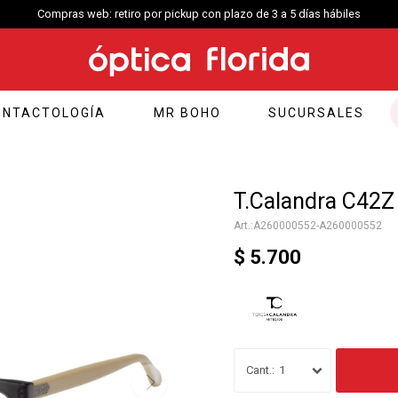
Compras web: retiro por pickup con plazo de 3 a 5 días hábiles
ONTACTOLOGÍA
MR BOHO
SUCURSALES
T.Calandra C42Z 
A260000552-A260000552
$
5.700
1