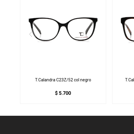
T.Calandra C23Z/52 col negro
T.Ca
$
5.700