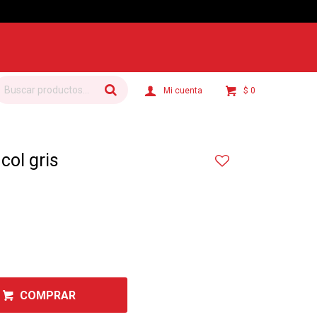
$
0
col gris
COMPRAR