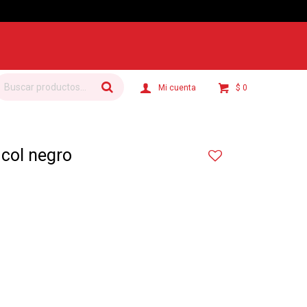
ábiles.
$
0
 col negro