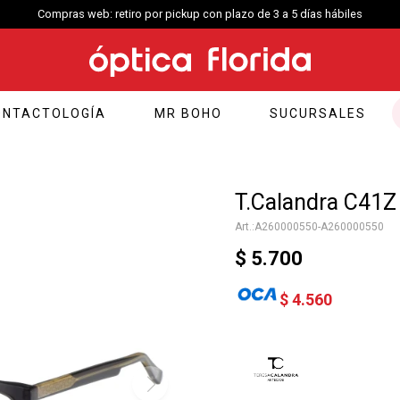
Compras web envío a Montevideo: Por Distrilogic de 3 a 5 días h
ONTACTOLOGÍA
MR BOHO
SUCURSALES
T.Calandra C41Z
A260000550-A260000550
$
5.700
$
4.560