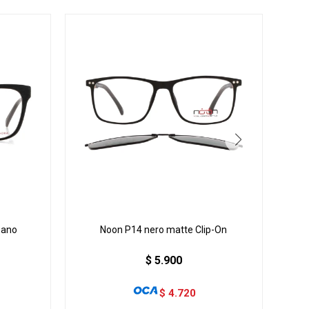
bano
Noon P14 nero matte Clip-On
$
5.900
$
4.720